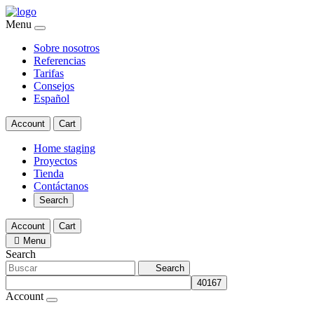
Menu
Sobre nosotros
Referencias
Tarifas
Consejos
Español
Account
Cart
Home staging
Proyectos
Tienda
Contáctanos
Search
Account
Cart
Menu
Search
Search
Account