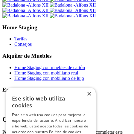
Home Staging
Tarifas
Consejos
Alquiler de Muebles
Home Staging con muebles de cartón
Home Staging con mobiliario real
Home Staging con mobiliario de lujo
Empresa
×
Ese sitio web utiliza
Política de devolución y abono
cookies
Condiciones generales de venta
Este sitio web usa cookies para mejorar la
CONTÁCTANOS
experiencia del usuario. Al utilizar nuestro
sitio web, usted acepta todas las cookies de
acuerdo con nuestra Política de cookies.
Por favor, activa JavaScript en tu navegador para completar este